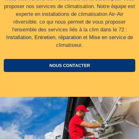
proposer nos services de climatisation. Notre équipe est
experte en installations de climatisation Air-Air
réversible. ce qui nous permet de vous proposer
l'ensemble des services liés à la clim dans le 72 :
Installation
,
Entretien
,
réparation
et
Mise en service
de
climatiseur.
NOUS CONTACTER