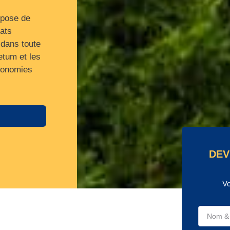
 pose de
rats
 dans toute
etum et les
économies
DEV
Vo