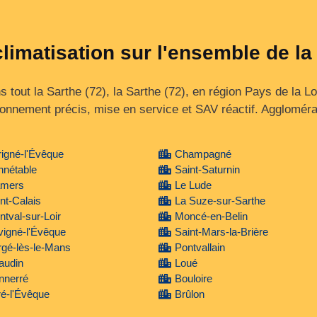
climatisation sur l'ensemble de la
tout la Sarthe (72), la Sarthe (72), en région Pays de la Lo
onnement précis, mise en service et SAV réactif. Agglomérat
igné-l'Évêque
Champagné
nnétable
Saint-Saturnin
mers
Le Lude
nt-Calais
La Suze-sur-Sarthe
tval-sur-Loir
Moncé-en-Belin
igné-l'Évêque
Saint-Mars-la-Brière
gé-lès-le-Mans
Pontvallain
audin
Loué
nnerré
Bouloire
é-l'Évêque
Brûlon