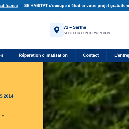
atifrance
— SE HABITAT s'occupe d'étudier votre projet gratuiteme
72 – Sarthe
SECTEUR D'INTERVENTION
on
Réparation climatisation
Contact
L’entre
S 2014
 -