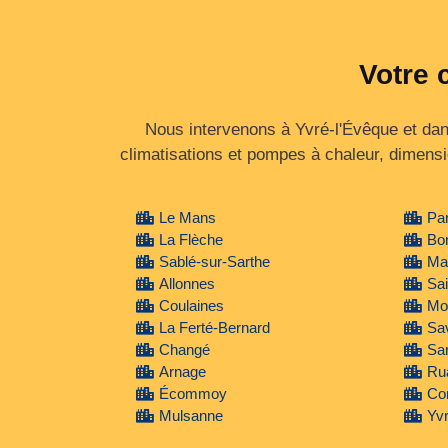
Votre 
Nous intervenons à Yvré-l'Évêque et dans 
climatisations et pompes à chaleur, dimensi
Le Mans
Par
La Flèche
Bo
Sablé-sur-Sarthe
Ma
Allonnes
Sai
Coulaines
Mon
La Ferté-Bernard
Sav
Changé
Sar
Arnage
Ru
Écommoy
Co
Mulsanne
Yvr