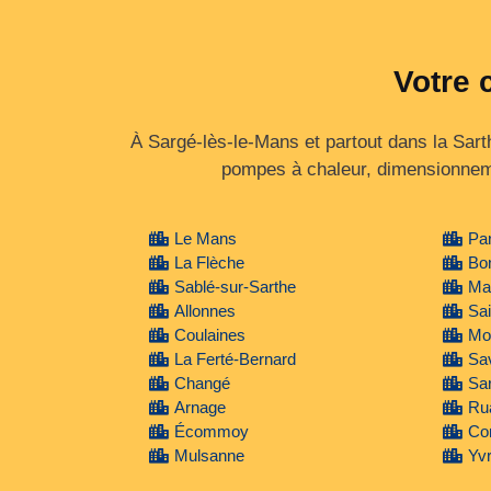
Votre 
À Sargé-lès-le-Mans et partout dans la Sarth
pompes à chaleur, dimensionneme
Le Mans
Par
La Flèche
Bo
Sablé-sur-Sarthe
Ma
Allonnes
Sai
Coulaines
Mon
La Ferté-Bernard
Sav
Changé
Sar
Arnage
Ru
Écommoy
Co
Mulsanne
Yvr