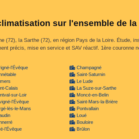
climatisation sur l'ensemble de la
e (72), la Sarthe (72), en région Pays de la Loire. Étude, ins
nt précis, mise en service et SAV réactif. 1ère couronne no
igné-l'Évêque
Champagné
nnétable
Saint-Saturnin
mers
Le Lude
nt-Calais
La Suze-sur-Sarthe
tval-sur-Loir
Moncé-en-Belin
igné-l'Évêque
Saint-Mars-la-Brière
gé-lès-le-Mans
Pontvallain
audin
Loué
nnerré
Bouloire
é-l'Évêque
Brûlon