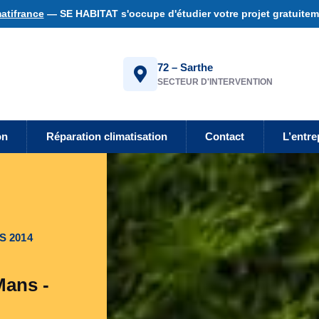
atifrance
— SE HABITAT s'occupe d'étudier votre projet gratuiteme
72 – Sarthe
SECTEUR D'INTERVENTION
on
Réparation climatisation
Contact
L’entre
S 2014
Mans -