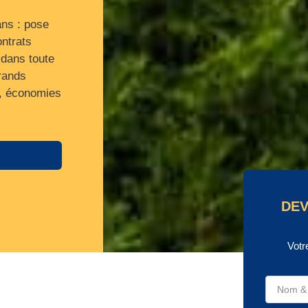
ans : pose
ontrats
 dans toute
rands
r, économies
DEV
Votr