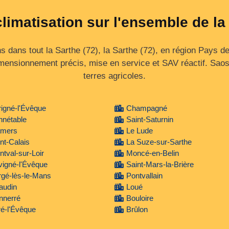
climatisation sur l'ensemble de la
dans tout la Sarthe (72), la Sarthe (72), en région Pays de 
imensionnement précis, mise en service et SAV réactif. Saosn
terres agricoles.
igné-l'Évêque
Champagné
nnétable
Saint-Saturnin
mers
Le Lude
nt-Calais
La Suze-sur-Sarthe
tval-sur-Loir
Moncé-en-Belin
igné-l'Évêque
Saint-Mars-la-Brière
gé-lès-le-Mans
Pontvallain
audin
Loué
nnerré
Bouloire
é-l'Évêque
Brûlon