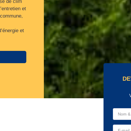
ose de clim
entretien et
a commune,
’énergie et
DE