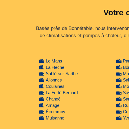
Votre 
Basés près de Bonnétable, nous intervenons 
de climatisations et pompes à chaleur, d
Le Mans
Par
La Flèche
Bo
Sablé-sur-Sarthe
Ma
Allonnes
Sai
Coulaines
Mon
La Ferté-Bernard
Sav
Changé
Sar
Arnage
Ru
Écommoy
Co
Mulsanne
Yvr