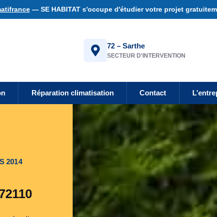
atifrance
— SE HABITAT s'occupe d'étudier votre projet gratuiteme
72 – Sarthe
SECTEUR D'INTERVENTION
on
Réparation climatisation
Contact
L’entre
S 2014
 72110